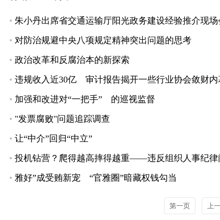
朱小丹出席省交通运输厅阳光政务建设经验推介现场
对防治规避中央八项规定精神突出问题的思考
政治改革和反腐治本的新探索
违规收入近30亿 审计报告揭开一些行业协会敛财内
加强和改进对“一把手” 的巡视监督
"发票腐败"问题追踪调查
让“中介”回归“中立”
投机钻营？爬得越高摔得越重——违反组织人事纪律
雅好”成受贿新宠 “官雅圈”暗藏权钱勾当
第一页
上