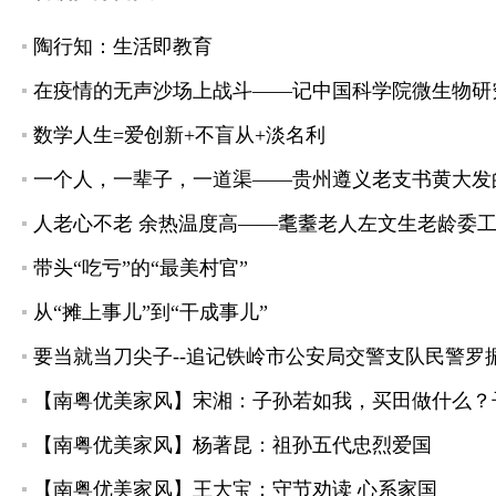
陶行知：生活即教育
在疫情的无声沙场上战斗——记中国科学院微生物研
数学人生=爱创新+不盲从+淡名利
一个人，一辈子，一道渠——贵州遵义老支书黄大发
人老心不老 余热温度高——耄耋老人左文生老龄委
带头“吃亏”的“最美村官”
从“摊上事儿”到“干成事儿”
要当就当刀尖子--追记铁岭市公安局交警支队民警罗
【南粤优美家风】宋湘：子孙若如我，买田做什么？
【南粤优美家风】杨著昆：祖孙五代忠烈爱国
【南粤优美家风】王大宝：守节劝读 心系家国