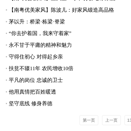
【南粤优美家风】陈波儿：好家风锻造高品格
茅以升：桥梁·栋梁·脊梁
“你去护着国，我来守着家”
永不甘于平庸的精神和魅力
守得住初心 对得起乡亲
扶贫不辍11年 农民增收10倍
平凡的岗位 忠诚的卫士
他用真情把百姓暖透
坚守底线 修身养德
第一页
上一页
1