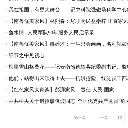
我在祖国，有更大舞台——记中科院强磁场科学中心
【南粤优美家风】林熙春：尽职为民益桑梓 正直家
鱼水情--人民军队90年服务人民启示录
【南粤优美家风】黎雄才：一生只会画画，名利视如
细节之中见初心
梅里雪山格桑花——记云南省德钦县纪委副书记、监
他们，站得出来顶得上去——抗洪抢险一线党员干部
【红色家风大家谈】彭湃家风：责任 人民 国家
中共中央关于追授廖俊波同志"全国优秀共产党员"称
第一页
上一页
12