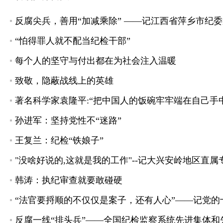
反腐尖兵，善用“加减乘除” ——记江西省萍乡市纪
“怕得罪人就不配当纪检干部”
每个人的坚守与付出都在为社会注入温暖
致敬，隐蔽战线上的英雄
著名科学家袁隆平:“把中国人的饭碗牢牢端在自己手
孙进军：坚持党性不“迷路”
王复兰：纪检“铁娘子”
"没啥好说的,这就是我的工作"--记大兴安岭地区直
韩涛：执纪审查就要敢碰硬
“法官要捋顺的不仅仅是案子，还有人心”——记党
反腐一线“排头兵”——全国纪检监察系统先进集体和