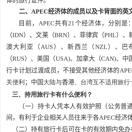
体的旅行证件。
二、
APEC
经济体的成员以及卡背面的英
目前，
APEC
共有
21
个经济体，分别是
（
IDN
）
、文莱（
BRN
）
、菲律宾（
PHL
）
、
澳大利亚（
AUS
）
、新西兰（
NZL
）
、巴
（
RUS
）
、美国（
USA)
、加拿大（
CAN)
、中
行卡计划过渡成员，不接受其他经济体的
APE
关便利
；中国
大陆与
香港
、台湾互不适用旅行
三、持用旅行卡有什么便利？
（一）持卡人凭
本人有效护照（公务普
间，有利于
企业
相关人员往来于各
APEC
经济
（二）
持有旅行卡后可
在卡的有效期内
免办