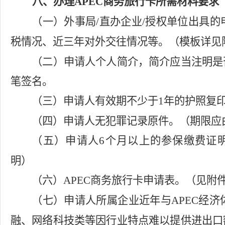
八、办理
APEC
商务旅行卡所需材料要求
（一）外事局
/
直办企业
/
授权单位出具的
税情况、近三年对外交往情况等。（模板详见
（二）申请人个人简介，简介应当注明是
笔签名。
（三）申请人有效期不少于
1
年的护照复
（四）申请人无犯罪记录原件。（期限
（五）申请人
6
个月以上的参保缴费证
明）
（六）
APEC
商务旅行卡申请表。（见附
（七）
申请人所属
企业近年与
APEC
经济
融、网络科技类等因行业特点难以提供进出口