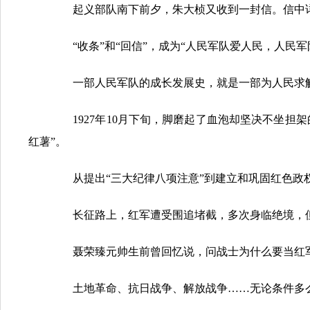
起义部队南下前夕，朱大桢又收到一封信。信中详
“收条”和“回信”，成为“人民军队爱人民，人民军
一部人民军队的成长发展史，就是一部为人民求解
1927年10月下旬，脚磨起了血泡却坚决不坐担
红薯”。
从提出“三大纪律八项注意”到建立和巩固红色政权
长征路上，红军遭受围追堵截，多次身临绝境，但始
聂荣臻元帅生前曾回忆说，问战士为什么要当红军，
土地革命、抗日战争、解放战争……无论条件多么