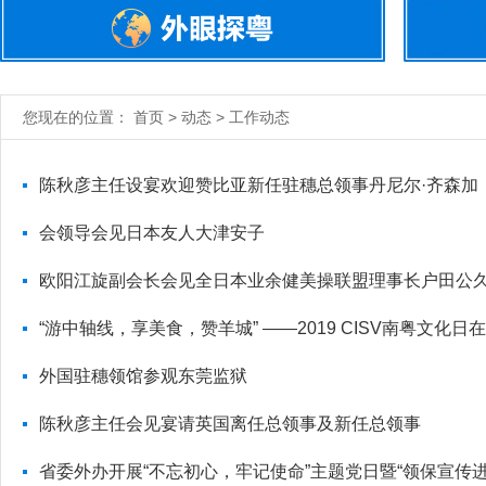
您现在的位置： 首页 > 动态 > 工作动态
陈秋彦主任设宴欢迎赞比亚新任驻穗总领事丹尼尔·齐森加
会领导会见日本友人大津安子
欧阳江旋副会长会见全日本业余健美操联盟理事长户田公
“游中轴线，享美食，赞羊城” ——2019 CISV南粤文化
外国驻穗领馆参观东莞监狱
陈秋彦主任会见宴请英国离任总领事及新任总领事
省委外办开展“不忘初心，牢记使命”主题党日暨“领保宣传进