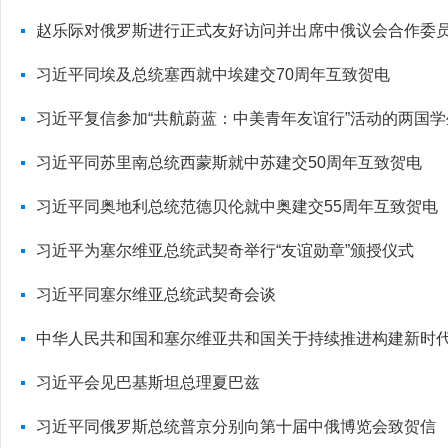
赵乐际对俄罗斯进行正式友好访问并出席中俄议会合作委
习近平同埃及总统塞西就中埃建交70周年互致贺电
习近平复信参加“共航蔚蓝：中美青年友谊行”活动的两国学
习近平同苏里南总统西蒙斯就中苏建交50周年互致贺电
习近平同奥地利总统范德贝伦就中奥建交55周年互致贺电
习近平为塞尔维亚总统武契奇举行“友谊勋章”颁授仪式
习近平同塞尔维亚总统武契奇会谈
中华人民共和国和塞尔维亚共和国关于持续推进构建新时
习近平会见巴基斯坦总理夏巴兹
习近平同俄罗斯总统普京分别向第十届中俄博览会致贺信