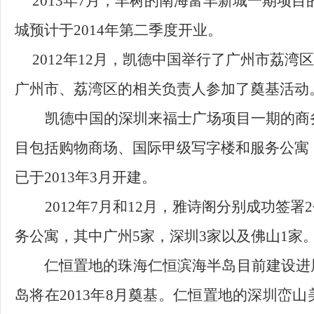
2013
年
7
月，丰树的南海富丰新城一期项目
城
预计
于
2014
年第二季度开业。
2012
年
12
月，凯德中国举行了广州市荔湾区
广州市、荔湾区的
相关负责人
参加了奠基活动
凯德中国的深圳来福士广场项目一期的商
目包括购物商场、国际甲级写字楼和服务公寓
已于
2013
年
3
月开建
。
2012
年
7
月
和
12
月，雅诗阁
分别
成功签署
2
务公寓，其中广州
5
家，深圳
3
家以及佛山
1
家
仁恒置地的珠海仁恒滨海半岛目前建设进
岛将在
2013
年
8
月奠基。仁恒置地的深圳峦山