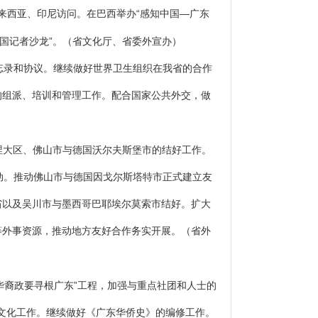
马来西亚、印尼访问。在巴西举办“感知中国—广东
国记者沙龙”。
（省文化厅、省委外宣办）
忘录和协议。继续做好世界卫生组织在我省的合作
的组派、培训和管理工作。配合国家公共外交，做
涅大区、佛山市与德国沃尔夫斯堡市的结好工作。
活动。推动佛山市与德国因戈尔斯塔特市正式建立友
省以及吴川市与墨西哥巴耶埃尔莫索市结好。扩大
等外事资源，推动地方友好合作务实开展。
（省外
华裔政要寻根广东”工程，加强与重点社团和人士的
务文化工作。继续做好《广东华侨史》的编修工作。