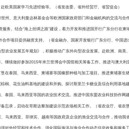
，赴欧美国家学习先进经验等。
（省发改委、省外经贸厅、省贸促会）
黎世州、意大利曼达林基金会等欧洲国家政府部门和金融机构的交流与合作
和融资服务。结合“海上丝绸之路”建设，着力开发和推进国开行广东分行在
外合作项目提供融资支持。
（省金融办、国家开发银行广东分行、中国进
向型农业发展五年规划》，积极推动广东外向型农业发展。赴欧洲、南美
。继续做好参加2015年米兰世博会中国馆相关筹备工作。推进与澳大利
广垦在泰国、马来西亚、柬埔寨等国橡胶种植与加工项目。推进柬埔寨生
尼棕榈、花生油料基地的建设和并购。探讨斯里兰卡糖业及综合利用基地
南、泰国、马来西亚等国的农业技术交流。推进中国东盟农业科技协作网
解备忘录，启动在哥斯达黎加建设示范农场相关工作。
（省农业厅、省农
莱、马来西亚、菲律宾、越南等国政府及企业的渔业交流与合作，推动我省
加强对外经贸和技术合作。强化国际海洋与渔业合作动态信息收集和服务