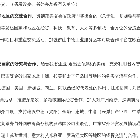
外交。
（省发改委、省外办及各有关单位）
和地区的交流合作。
贯彻落实省委省政府即将出台的《关于进一步加强与欧洲
美等发达国家和地区在经贸、科技、教育、人才等多领域、全方位的交流
合作项目和重点交流活动。加强佛山中德工业服务区等对欧合作平台在欧
场国家的研究与合作。
结合我省企业“走出去”战略的实施，充分利用省内
、巴西等金砖国家以及非洲、拉美和太平洋岛国等地区的务实交流与合作
驻德国、美国、新加坡、荷兰、阿联酋经贸代表处的作用，驻点招商，对接
招商活动，推进深层次、多领域国际经贸合作。加大对广州南沙、深圳前
推介力度。支持建设中德（揭阳）金融生态城、中意（云浮）产业园、中
定期举办与外国驻粤商务机构及跨国公司座谈会、广东省外经贸发展情况
、瑞士苏黎世州、意大利艾米利亚—罗马涅大区等地区的经贸交流与合作