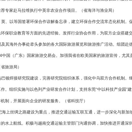
推荐专家赴马拉维执行中英非农业合作项目。
（省海洋与渔业局）
、英、以等国签署环保合作谅解备忘录，建立环保合作交流常态化机制。
急环保职业教育等方面的先进经验。发挥行业协会作用，为双方企业搭建
局及其海外办事处牵头参加的各大国际旅游展览和旅游推广活动。组团赴
14中国（广东）国家旅游交易会。加强我省在欧美国家的旅游宣传，尤其是
（省旅游局）
乌巴顿焊接研究院建设，完善研究院组织体系，强化中乌双方合作机制。
作。组织实施与以色列产业研发合作计划，支持东莞“中以科技产业园”建
作机制，开展面向企业的研发服务。
（省科技厅）
世纪海上丝绸之路建设为重点，推进交通运输互联互通，进一步深化与新加
口的水上航线。积极与越南交通运输主管部门沟通协调，加快推进开通深