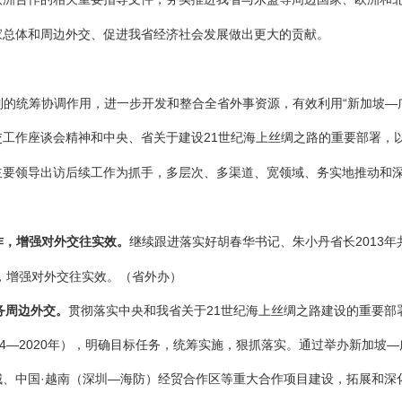
家总体和周边外交、促进我省经济社会发展做出更大的贡献。
的统筹协调作用，进一步开发和整合全省外事资源，有效利用“新加坡—广
工作座谈会精神和中央、省关于建设21世纪海上丝绸之路的重要部署，
主要领导出访后续工作为抓手，多层次、多渠道、宽领域、务实地推动和
作，增强对外交往实效。
继续跟进落实好胡春华书记、朱小丹省长2013年
计，增强对外交往实效。
（省外办）
务周边外交。
贯彻落实中央和我省关于21世纪海上丝绸之路建设的重要部
4—2020年），明确目标任务，统筹实施，狠抓落实。
通过举办新加坡—
城、中国·越南（深圳—海防）经贸合作区等重大合作项目建设，拓展和深