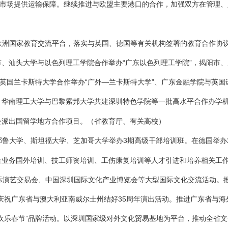
南市场提供运输保障。继续推进与欧盟主要港口的合作，加强双方在管理
欧洲国家教育交流平台，落实与英国、德国等有关机构签署的教育合作协
、汕头大学与以色列理工学院合作举办“广东以色列理工学院”，揭阳市
与英国兰卡斯特大学合作举办“广外—兰卡斯特大学”、广东金融学院与英
”、华南理工大学与巴黎索邦大学共建深圳特色学院等一批高水平合作办学机
公派出国留学地方合作项目。
（省教育厅、有关高校）
耶鲁大学、斯坦福大学、芝加哥大学举办3期高级干部培训班。在德国举办
合业务国外培训、技工师资培训、工伤康复培训等人才引进和培养相关工
际演艺交易会、中国深圳国际文化产业博览会等大型国际文化交流活动。推
庆祝广东省与澳大利亚南威尔士州结好35周年演出活动。推进广东省与
欢乐春节”品牌活动。以深圳国家级对外文化贸易基地为平台，推动全省文化