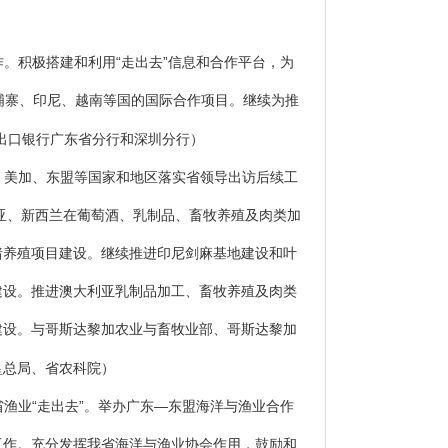
。积极搭建和利用“走出去”信息和合作平台，为
柬埔寨、印尼、越南等国的国际合作项目。继续为推
出口银行广东省分行和深圳分行）
、美加、东盟等国家和地区落实省领导出访后续工
亚、新西兰在葡萄酒、乳制品、畜牧养殖及肉类加
猪养殖项目建设。继续推进印尼剑麻基地建设和叶
建设。推进澳大利亚乳制品加工、畜牧养殖及肉类
建设。与哥斯达黎加农业与畜牧业部、哥斯达黎加
垦总局、省农科院）
渔业“走出去”。举办广东—东盟海洋与渔业合作
工作。充分发挥我省海洋与渔业协会作用，鼓励和