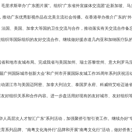
、毛里求斯举办“广东图片展”。组织“广东省外宣媒体交流团”赴新加坡、
，推动广东优秀影视作品在北美主流社会传播。在香港举办推介广东的“外
、法国、美国、加拿大等国的卫生交流与合作，推动落实有关交流合作备
卫组织等国际组织的友好交流合作。继续做好援赤道几内亚和加纳医疗队
我省和地市友城布局。完成我省与美国加州、瑞士苏黎世州、意大利罗马
第二届广州国际城市创新大会”和广州市开展国际友城工作35周年系列庆祝
推动湛江市与美国迈阿密、加拿大列治文、泰国罗永府、科威特艾哈迈迪
展友好组织关系和合作内容。进一步盘活用好现有的友好城市、友好组织
外华人高层次人才智汇广东”系列活动，加强聚侨引智引资工作。继续办好“
育系列品牌、“南粤文化海外行”品牌和开展“南粤文化行”活动，做好侨