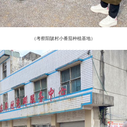
（考察阳陂村小番茄种植基地）