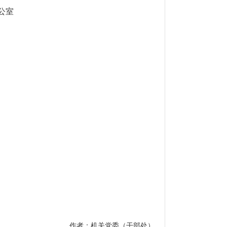
室
作者：机关党委（干部处）