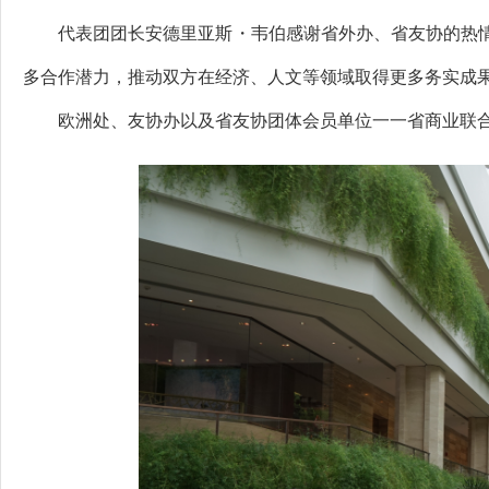
代表团团长安德里亚斯・韦伯感谢省外办、省友协的热情
多合作潜力，推动双方在经济、人文等领域取得更多务实成
欧洲处、友协办以及省友协团体会员单位一一省商业联合