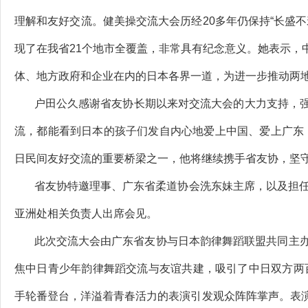
理解和友好交流。健美操交流大会历经20多年仍保持“长盛
现了在我省21个地市全覆盖，非常具有纪念意义。她表示，
体、地方政府和企业在内的日本各界一道，为进一步推动两
户田公久感谢省友协长期以来对交流大会的大力支持，强调
流，都能看到日本的孩子们发自内心地爱上中国、爱上广东
日民间友好交流的重要桥梁之一，他将继续携手省友协，坚
省友协特邀理事、广东省柔道协会洗东妹主席，以及担任此
亚洲处相关负责人出席会见。
此次交流大会由广东省友协与日本韵律舞蹈联盟共同主办
焦中日青少年韵律舞蹈交流与友谊共建，吸引了中日双方两百
手轮番登台，洋溢着青春活力的表演引发观众阵阵掌声。表