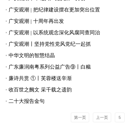
广安观潮 | 把纪律建设摆在更加突出位置
广安观潮 | 十周年再出发
广安观潮 | 以系统观念深化风腐同查同治
广安观潮丨坚持党性党风党纪一起抓
中华文明的智慧结晶
广东廉润南粤系列公益广告⑨丨白糍
廉诗共赏 ①丨芙蓉楼送辛渐
收百世之阙文 采千载之遗韵
二十大报告金句
第一页
上一页
5