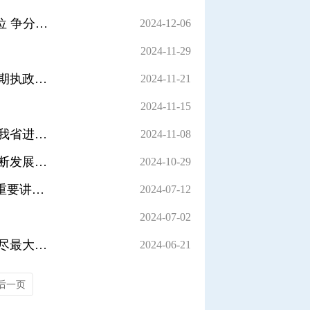
黄坤明王伟中赶赴深江铁路施工坍塌现场调度指导救援处置工作<br/>把抢救生命放在第一位 争分夺秒全力以赴搜救失联人员<br/>孟凡利参加
2024-12-06
2024-11-29
李希在对村巡察工作推进座谈会上强调<br/>扎实深入开展对村巡察工作<br/>不断巩固党长期执政的政治根基
2024-11-21
2024-11-15
省委常委会召开会议<br/>认真学习贯彻习近平总书记重要讲话重要指示精神<br/>研究做好我省进一步全面深化改革工作<br/>部署推进巡视巡察、民政事业高质量发展等事项<br/>黄坤明主持会议
2024-11-08
习近平在中共中央政治局第十七次集体学习时强调<br/>锚定建成文化强国战略目标<br/>不断发展新时代中国特色社会主义文化
2024-10-29
省委全面深化改革委员会召开会议<br/>认真学习贯彻习近平总书记在中央深改委会议上的重要讲话精神<br/>研究讨论知识产权保护、省级改革创新实验区、<br/>构建开放型经济新体制等改革事项<br/>黄坤明主持会议<br/>王伟中孟凡利出席会议
2024-07-12
2024-07-02
黄坤明赶赴梅州防汛一线督导抢险救灾工作<br/>坚决有力科学高效开展应急抢险救灾<br/>尽最大努力降低灾害损失
2024-06-21
后一页