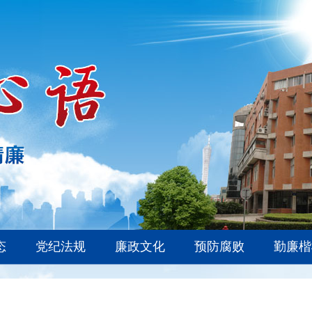
态
党纪法规
廉政文化
预防腐败
勤廉楷