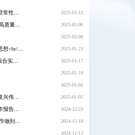
深入学习领会习近平总书记中央纪委四次全会重要讲话精神<br/>加强党的纪律建设是一项经常性工作
2025-02-12
全省高质量发展大会召开<br/>加快建设更具国际竞争力的现代化产业体系<br/>奋力把广东高质量发展之路走得更有奔头更有劲头<br/>黄坤明讲话 王伟中黄楚平林克庆杨荫凯孟凡利出席
2025-02-06
2025-02-06
省委领导班子召开2024年度民主生活会<br/>深入学习贯彻习近平新时代中国特色社会主义思想<br/>巩固深化党纪学习教育成果<br/>凝心聚力推动广东在推进中国式现代化建设中走在前列<br/>黄坤明主持并讲话
2025-01-23
黄坤明参加省十四届人大三次会议广州代表团审议<br/>坚定信心 攻坚克难 奋发有为 推动综合实力和城市功能全方位跃升
2025-01-17
2025-01-10
2025-01-02
《求是》杂志发表习近平总书记重要文章<br/>《以中国式现代化全面推进强国建设、民族复兴伟业》
2025-01-02
十四届全国人大常委会第十三次会议举行第二次全体会议<br/>审议执法检查报告、专项工作报告等<br/>赵乐际出席会议
2024-12-23
黄坤明到广州黄埔区接待来访群众<br/>牢记为民解难为党分忧政治责任<br/>切实把信访工作做到群众心坎上
2024-12-18
2024-12-13