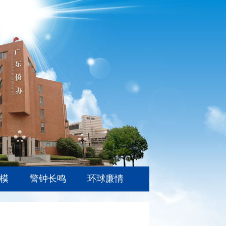
模
警钟长鸣
环球廉情