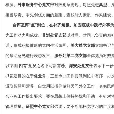
根源。
外事服务中心党支部
对照党章党规，对照先进典型、身
担当尽责、争先创优方面的差距，查找能力素质、作风建设
自评互评“点”到位，在补齐短板、加固底板中践行外事
为工作动力和成效。
非洲处党支部
以对党、对同志负责的精神
话，形成积极健康的党内生活氛围。
美大处党支部
支部书记
的帮助意见进行表态发言。
服务处第二党支部
全体党员对照
以“四讲四有”党员之名书写新答卷。
海安处党支部
表示下一步
抓党建目的在于促业务；三是承办工作要做到忙中有序、办
汲取智慧和营养，自觉用以指导做好民间外交工作，夯实民
合业务工作提出要求，要在思想上保持热忱和干劲，有针对
管理质量。
证照中心党支部
强调，要不断地拓宽学习的广度