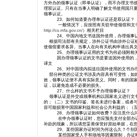
方外办的领事认证（即单认证），而不办理文书
理双认证。只有在当事人明确了解文书使用国只
领事认证。
23、如何知道要办理单认证还是双认证？
一般情况下，应按照有关驻华使领馆和文
http://cs.mfa.gov.cn/
）相关栏目
24、中国内地文书送国外使用，办理领事
根据司法部有关规定，涉外公证书由涉外公证机
使领馆要求各异。当事人在向有关机构申请出具
25、办理领事认证用的文书为何必须附相
因办理领事认证的文书是要送国外使用的
译文
26、对中国境内拟送往国外使用的文书办
部分种类的公证文书涉及内容具有可变性，如婚
效，领事认证便不具有实际意义。同时，有的国
证，以避免造成不必要的损失。
27、什么样的文书不予办理领事认证？
领事认证是外交或领事机构以国家名义进行文书
的；（二）文书的印鉴、签名未进行备案，或者
容可能损害中国国家利益和社会公共利益的；（
28、办理领事认证如何收费？应注意什么
在申办领事认证时，您应预先支付全部办
补款的现象，所以请您妥善保管好原始单据，在
29、某些国家办证时间为何这么久？个别
某些国家受人手和场地等因素限制，办证