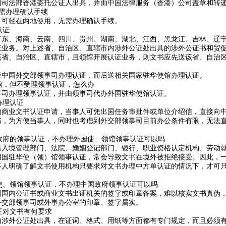
法部香港委托公证人出具，并由中国法律服务（香港）公司盖章和转递
需办理确认手续
可径在两地使用，无需办理确认手续。
认证
、海南、云南、四川、贵州、湖南、湖北、江西、黑龙江、吉林、辽宁
证业务。对上述省、自治区、直辖市内涉外公证处出具的涉外公证书和贸
该省、自治区、直辖市，且领馆开展认证业务，则文书应先送该省、自治
中国外交部领事司办理认证，而后送相关国家驻华使馆办理认证。
，但不受理领事认证，怎么办
司办理领事认证，并由领事司代办外国驻华使馆认证。
办理认证
业文书认证申请，当事人可凭出国任务审批件或单位介绍信，直接向中
书，为方便当事人，同时也考虑到外交部领事司目前办公条件有限，无法
府的领事认证，不办理外国使、领馆领事认证可以吗
境管理部门、法院、婚姻登记部门、银行、职业资格认定机构、劳动就
用国驻华使（领）馆领事认证，常会导致文书在境外被拒绝接受。因此，
事人明确了解文书使用机构只要求对文书办理中方单认证的情况下，才可
、领馆领事认证，不办理中国政府领事认证可以吗
内公证书或商业文书出证机关的签字或印章备案，难以核实文书真伪，
外交部领事司或外事办公室的印章、签字属实。
证对文书有何要求
外公证处出具，在证词、格式、用纸等方面都有专门规定，而且必须有