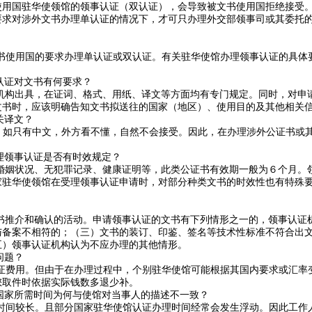
使用国驻华使领馆的领事认证（双认证），会导致被文书使用国拒绝接受
要求对涉外文书办理单认证的情况下，才可只办理外交部领事司或其委托
书使用国的要求办理单认证或双认证。有关驻华使馆办理领事认证的具体
认证对文书有何要求？
构出具，在证词、格式、用纸、译文等方面均有专门规定。同时，对申
文书时，应该明确告知文书拟送往的国家（地区）、使用目的及其他相关
关译文？
，如只有中文，外方看不懂，自然不会接受。因此，在办理涉外公证书或
理领事认证是否有时效规定？
姻状况、无犯罪记录、健康证明等，此类公证书有效期一般为６个月。
家驻华使领馆在受理领事认证申请时，对部分种类文书的时效性也有特殊
推介和确认的活动。申请领事认证的文书有下列情形之一的，领事认证
与备案不相符的；（三）文书的装订、印鉴、签名等技术性标准不符合出
五）领事认证机构认为不应办理的其他情形。
问题？
证费用。但由于在办理过程中，个别驻华使馆可能根据其国内要求或汇率
您取件时依据实际钱数多退少补。
国家所需时间为何与使馆对当事人的描述不一致？
时间较长。且部分国家驻华使馆认证办理时间经常会发生浮动。因此工作