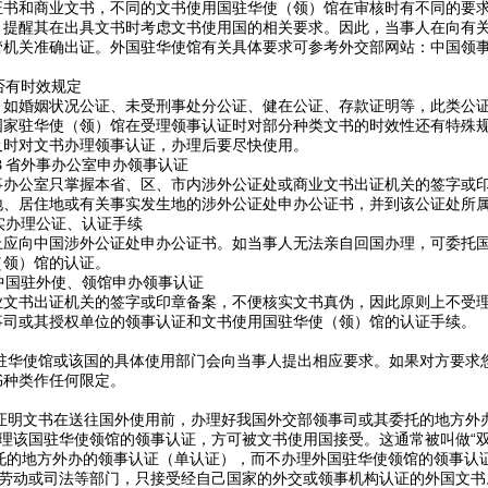
证书和商业文书，不同的文书使用国驻华使（领）馆在审核时有不同的要
，提醒其在出具文书时考虑文书使用国的相关要求。因此，当事人在向有
机关准确出证。外国驻华使馆有关具体要求可参考外交部网站：中国领事
否有时效规定
婚姻状况公证、未受刑事处分公证、健在公证、存款证明等，此类公证
国家驻华使（领）馆在受理领事认证时对部分种类文书的时效性还有特殊
及时对文书办理领事认证，办理后要尽快使用。
省外事办公室申办领事认证
公室只掌握本省、区、市内涉外公证处或商业文书出证机关的签字或印
地、居住地或有关事实发生地的涉外公证处申办公证书，并到该公证处所
实办理公证、认证手续
向中国涉外公证处申办公证书。如当事人无法亲自回国办理，可委托国
（领）馆的认证。
国驻外使、领馆申办领事认证
书出证机关的签字或印章备案，不便核实文书真伪，因此原则上不受理
事司或其授权单位的领事认证和文书使用国驻华使（领）馆的认证手续。
华使馆或该国的具体使用部门会向当事人提出相应要求。如果对方要求
书种类作任何限定。
证明文书在送往国外使用前，办理好我国外交部领事司或其委托的地方外办
理该国驻华使领馆的领事认证，方可被文书使用国接受。这通常被叫做“双
托的地方外办的领事认证（单认证），而不办理外国驻华使领馆的领事认
劳动或司法等部门，只接受经自己国家的外交或领事机构认证的外国文书