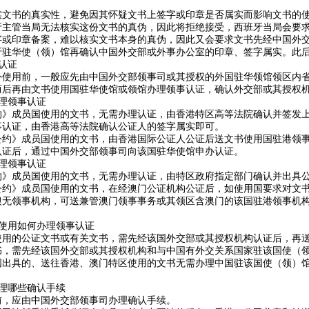
书的真实性，避免因其怀疑文书上签字或印章是否属实而影响文书的使
牙主管当局无法核实这份文书的真伪，因此将拒绝接受，西班牙当局会要
字或印章备案，难以核实文书本身的真伪，因此又会要求文书先经中国外
牙驻华使（领）馆再确认中国外交部或外事办公室的印章、签字属实。此
认证
用前，一般应先由中国外交部领事司或其授权的外国驻华领馆领区内省
而后再由文书使用国驻华使馆或领馆办理领事认证，确认外交部或其授权
理领事认证
成员国使用的文书，无需办理认证，由香港特区高等法院确认并签发上述
事认证，由香港高等法院确认公证人的签字属实即可。
》成员国使用的文书，由香港国际公证人公证后送文书使用国驻港领事
认证后，通过中国外交部领事司向该国驻华使馆申办认证。
理领事认证
成员国使用的文书，无需办理认证，由特区政府指定部门确认并出具公约
》成员国使用的文书，在经澳门公证机构公证后，如使用国要求对文书
澳无领事机构，可送兼管澳门领事事务或其领区含澳门的该国驻港领事机
使用如何办理领事认证
的公证文书或有关文书，需先经该国外交部或其授权机构认证后，再送
书，需先经该国外交部或其授权机构和与中国有外交关系国家驻该国使（
国出具的、送往香港、澳门特区使用的文书无需办理中国驻该国使（领）
理哪些确认手续
，应由中国外交部领事司办理确认手续。