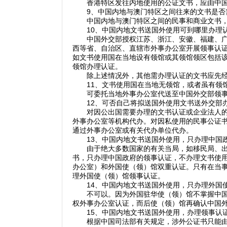
香港特区发往内地使用的公证文书，应由中国司
9、中国内地与澳门特区之间往来的文书是否
中国内地与澳门特区之间的民事和商业文书，
10、中国内地文书送国外使用可到哪里办理
中国外交部授权江苏、浙江、安徽、福建、广东
西等省、自治区、直辖市外事办公室开展领事认
如文书使用国在当地设有领馆或其领馆领区包括
领馆办理认证。
除上述情况外，其他需办理认证的文书应先经
11、文书使用国在当地无领馆，或者虽有领馆
可委托当地外事办公室代送至中国外交部领事
12、可否自己将拟送国外使用文书送外交部
对因公出国需要办理的文书认证或企业法人的商
外事办公室等机构代办。对因私使用的民事公证
通过外事办公室或有关代办单位代办。
13、中国内地文书送国外使用，只办理中国政
由于绝大多数国家的有关当局，如移民局、出入
书，只办理中国政府的领事认证，不办理文书使
办公室）和外国使（领）馆双重认证。只有在当
理外国使（领）馆领事认证。
14、中国内地文书送国外使用，只办理外国使
不可以。因为外国驻华使（领）馆不掌握中国国
权外事办公室认证，而后使（领）馆再确认中国
15、中国内地文书送国外使用，办理领事认
根据中国司法部有关规定，涉外公证书只能由涉