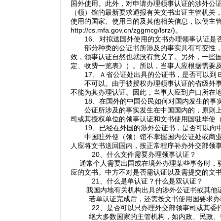
国外使用。此外，对申请办理领事认证的涉外公
（领）馆的最新要求通报有关文书出证主管机关
使用的国家、使用目的及其他相关信息，以便主管
http://cs.mfa.gov.cn/zggmcg/lsrz/)。
16、对拟送国外使用的文书办理领事认证是
部分种类的公证书所涉及的事实具有可变性，如
效，领事认证自然也就没有意义了。另外，一些
定、收费一览表》）。所以，当事人应根据需要
17、Ａ省公证处出具的公证书，是否可以到Ｂ
不可以。由于被授权办理领事认证的省级外事办
不能为其办理认证。因此，当事人应到户口所在
18、在国外的中国公民如何对国内发生的事
公证所涉及的事实发生在中国国内的，原则上应
司或其授权单位的领事认证和文书使用国驻华使
19、已经在外国的涉外公证书，是否可以向中
中国驻外使（领）馆不掌握国内公证处或商业文
人应将文书送回国内，按正常程序补办外交部领
20、什么文件需要办理领事认证？
通常个人需要出国或在境外办理某些事务时，驻
应的文书。中方不对是否需认证以及需提交的文
21、什么是单认证？什么是双认证？
我国内地有关机构出具的涉外公证书或其他
若单认证完成后，还需按文书使用国要求办
22、是否可以只办理外交部领事司或其委
绝大多数国家的主管机构，如内政、民政、