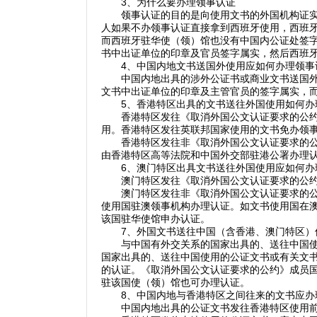
3、为什么要办理领事认证
领事认证的目的是向使用文书的外国机构证实文
人如果不办领事认证直接拿到西班牙使用，西班
而西班牙驻华使（领）馆也没有中国内公证处签
书中出证单位的印章及官员签字属实，然后西班
4、中国内地文书送国外使用应如何办理领事
中国内地出具的涉外公证书或商业文书送国外使
文书中出证单位的印章及主管官员的签字属实，
5、香港特区出具的文书送往外国使用如何办
香港特区发往《取消外国公文认证要求的公约》
用。香港特区发往英联邦国家使用的文书免办领
香港特区发往非《取消外国公文认证要求的公约
由香港特区高等法院和中国外交部驻港公署办理
6、澳门特区出具文书送往外国使用应如何办
澳门特区发往《取消外国公文认证要求的公约》
澳门特区发往非《取消外国公文认证要求的公约
使用国驻澳领事机构办理认证。如文书使用国在
该国驻华使馆申办认证。
7、外国文书送往中国（含香港、澳门特区）
与中国有外交关系的国家出具的、送往中国使用
国家出具的、送往中国使用的公证文书或有关文
的认证。《取消外国公文认证要求的公约》成员
驻该国使（领）馆也可办理认证。
8、中国内地与香港特区之间往来的文书应办
中国内地出具的公证文书发往香港特区使用前