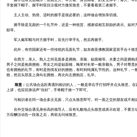
握手也有先后顺序，应由主人、年长者、身份高者、妇女先伸手，客人、年轻
手套摘下帽子。握手时双目注视对方微笑致意，不要看着第三者握手。
主人主动、热情、适时的握手是很必要的，这样做会增加亲切感。
握手除是见面的一个礼节外，还是一种祝贺、感谢或相互鼓励的表示。如对方
励等。
军人戴军帽与对方握手时，应先行举手礼，然后再握手。
此外，有些国家还有一些传统的见面礼节，如东南亚佛教国家是双手合十致意
在西方，亲人、熟人之间见面多是拥抱、亲脸、贴面颊等。夫妻之间是拥抱亲
男子之间是抱肩拥抱，男女之间是贴面颊，晚辈对长辈一般亲额头，男子对尊贵
也有拥抱的礼节，有时是热情友好的拥抱，有时则纯属礼节性的。这种礼节，一
抱，然后头部及上身向右拥抱，再次向左拥抱后，礼毕。
致意：
公共场合远距离遇到相识的人，一般是举右手打招呼并点头致意。在
上讲，也应回身说声“你好”，手将帽子掀一下即可。
与相识者在同一场合多次见面，只点头致意即可。对一面之交的朋友或不相识
在外交场合遇见身份高的领导人，应有礼貌地点头致意或表示欢迎，不要主动
方应酬活动告一段落之后，再前去问候致意。