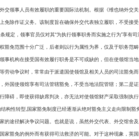
交领事人员有效履职的重要国际法机制。根据《维也纳外交关系
上免除作证义务。该制度旨在确保外交代表独立履职，不受接受
3条规定，领事官员仅对其“为执行领事职务而实施之行为”享有
权豁免范围十分广泛，后者则以行为属性为界，仅及于职务范畴
事机构在接受国有效履行职务是不可或缺的，但在使领馆当地
等劳动争议时，常常由于派遣国使领馆及相关人员的司法豁免而
，外国使领馆享有司法管辖豁免，不受当地法院管辖；第二是证
行障碍，即使获得缺席判决，亦无法对使领馆财产采取强制执行
结构性转型,国家豁免制度已经逐渐从绝对豁免主义走向限制豁
家的途径解决争议问题。也就是说，虽然外交代表、外交馆舍及
家豁免的例外而有获得司法救济的可能。对于这种现象，英国外交