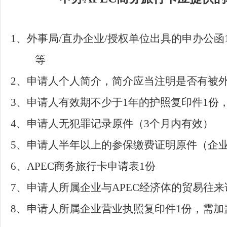
1、
外
事
局
/直办企业
/
授权
单位
出具的申办公函
等
2、
申请人个人简介，简介应当注明是否有被
3、
申请人有效期不少于
1
年的护照复印件
1份
4、
申请人无犯罪记录原件
（
3个月内有效）
5、
申请人
半年以上的参保缴费证明
原件（企
6、
APEC商务旅行卡申请表1份
7、
申请人所属企业
与
APEC经济体的贸易往
8、
申请人所属企业营业执照复印件
1份，需加