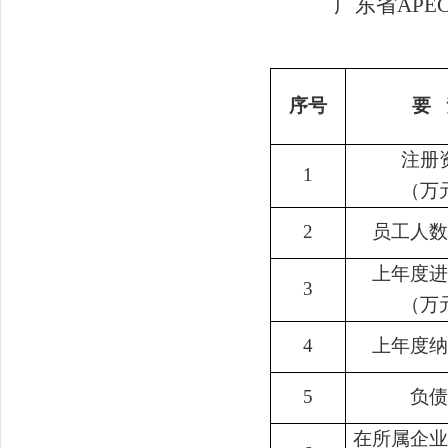
广东省AP
序号
要
注册
1
（万
2
员工人
上年度
3
（万
4
上年度
5
负
在所属企