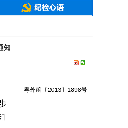
通知
粤外函〔2013〕1898号
步
知