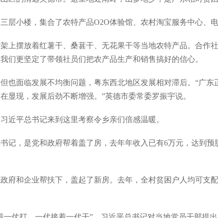
层小楼，集合了农特产品O2O体验馆、农村淘宝服务中心、电
上摆放着红薯干、桑葚干、无花果干等当地农特产品。合作社
让我们更坚定了带领社员们把农产品生产和销售搞好的信心。
也面临发展不均衡问题，粤东西北地区发展相对滞后。“广东正
在显现，发展后劲不断增强。”英德市委常委罗振宇说。
近平总书记来到这里考察令乡亲们倍感温暖。
记，是党和政府帮着盖了房，去年年收入已有6万元，达到预脱
府和企业帮扶下，盖起了新房。去年，全村贫困户人均可支配收
一仗打，一代接着一代干”。习近平总书记对当地党员干部提出