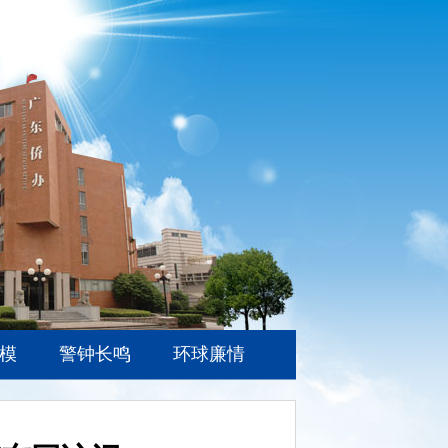
模
警钟长鸣
环球廉情