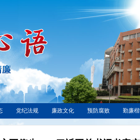
态
党纪法规
廉政文化
预防腐败
勤廉楷