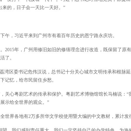
出来的，日子会一天比一天好。”
下午，习近平来到广州市有着百年历史的恩宁路永庆坊。
2015年，广州用修旧如旧的修缮理念进行改造，既保留了原
也活了。
荔湾区委书记危伟汉说，总书记十分关心城市文明传承和根脉延
留下记忆，给市民留住乡愁。
关心粤剧艺术的传承和保护。粤剧艺术博物馆馆长马楠说：“
展示给全世界的观众。”
界各地有2万多所华文学校使用暨大编的中文教材，累计发行4
望，我们感到责任重大。我们一定坚持自己的办学特色，为海