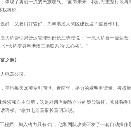
体现了勇创一流的民族志气。“面向未来，我们将重整行装再
苏权科说。
好，又要用好管好，为粤港澳大湾区建设发挥重要作用。
大桥管理局营运管理部部长江晓霞说：“一流大桥要一流运营
，让大桥变身粤港澳三地联系的‘民心桥’。”
财富之源】
力电器公司。
平均每天20项专利问世。近两年，格力的发明申请量、授权量
经济和自主创新，这是对所有制造企业的殷殷嘱托。实体强则
话语权。”格力电器董事长董明珠说。
工程师，加入格力只有3年，他和团队攻关研发了一套自动操作