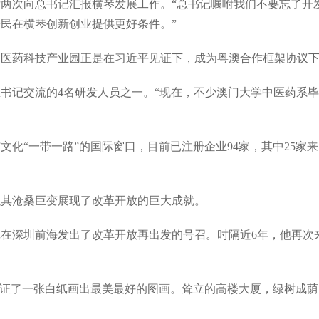
次向总书记汇报横琴发展工作。“总书记嘱咐我们不要忘了开
民在横琴创新创业提供更好条件。”
中医药科技产业园正是在习近平见证下，成为粤澳合作框架协议
记交流的4名研发人员之一。“现在，不少澳门大学中医药系毕
“一带一路”的国际窗口，目前已注册企业94家，其中25家
沧桑巨变展现了改革开放的巨大成就。
记在深圳前海发出了改革开放再出发的号召。时隔近6年，他再次
证了一张白纸画出最美最好的图画。耸立的高楼大厦，绿树成荫