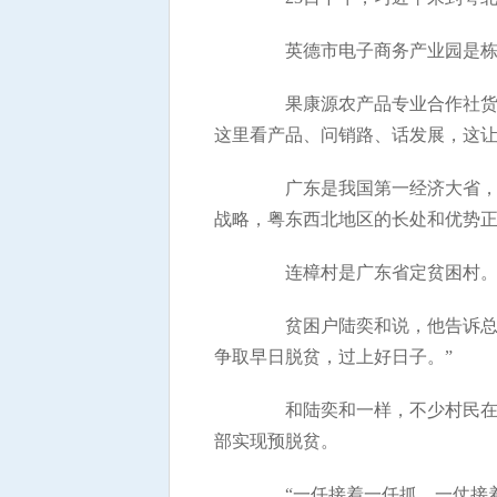
英德市电子商务产业园是栋三
果康源农产品专业合作社货架
这里看产品、问销路、话发展，这
广东是我国第一经济大省，但
战略，粤东西北地区的长处和优势正
连樟村是广东省定贫困村。习
贫困户陆奕和说，他告诉总书
争取早日脱贫，过上好日子。”
和陆奕和一样，不少村民在政
部实现预脱贫。
“一任接着一任抓，一仗接着