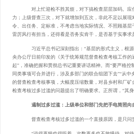
对上忙迎检不胜其烦，对下搞检查层层加码。应付
力；上级督查三次，对下就增加到五次，非此不足以展现
令、出任务、定标准，不考虑当地实际情况、不照顾基层
雷厉风行有担当，还得看是否务实肯干，是否基于实事求
习近平总书记深刻指出：“基层的形式主义，根源不
央办公厅日前印发的《关于统筹规范督查检查考核工作的
起”，准确把握和贯彻总书记重要讲话精神。而“要严格控
同类事项可合并进行，涉及多部门的联合组团下去”“从
的督查检查考核事项，大幅度压缩数量，对县乡村和厂矿企
检查考核过多过滥的问题提出了明确要求。正所谓，“其身
遏制过多过滥：上级单位和部门先把手电筒照向
督查检查考核过多过滥的一个直接原因，是只问责
“说得再狠也得听着，次数再多也不敢慢待，对待上