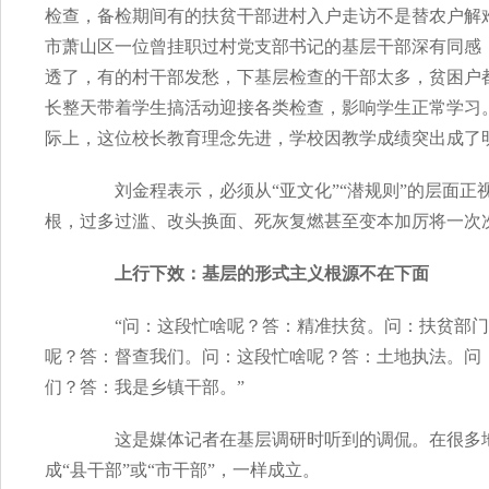
检查，备检期间有的扶贫干部进村入户走访不是替农户解
市萧山区一位曾挂职过村党支部书记的基层干部深有同感
透了，有的村干部发愁，下基层检查的干部太多，贫困户
长整天带着学生搞活动迎接各类检查，影响学生正常学习
际上，这位校长教育理念先进，学校因教学成绩突出成了
刘金程表示，必须从“亚文化”“潜规则”的层面正
根，过多过滥、改头换面、死灰复燃甚至变本加厉将一次
上行下效：基层的形式主义根源不在下面
“问：这段忙啥呢？答：精准扶贫。问：扶贫部门
呢？答：督查我们。问：这段忙啥呢？答：土地执法。问
们？答：我是乡镇干部。”
这是媒体记者在基层调研时听到的调侃。在很多地方
成“县干部”或“市干部”，一样成立。