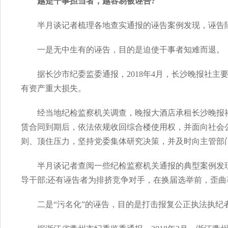
越是干事担当者，越容易被诬告?
半月谈记者梳理各地查实通报的诬告案例发现，诬告
一是无中生有的诬告，目的是迫使干事者知难而退。
据长沙市纪委监委通报，2018年4月，长沙晚报社
有资产重大损失。
经当地纪检监察机关调查，晚报大酒店承租长沙晚报
赁合同到期后，依法依规收回综合楼使用权，并面向社会
则、顶住压力，坚持党委集体研究决策，并及时向主管部
半月谈记者查阅一些纪检监察机关通报的典型案例发
导干部;还有诬告者为排挤竞争对手，在换届选举前，歪
二是“污名化”的诬告，目的是打击报复公正执法执纪