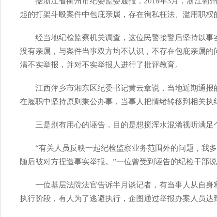
据浙江省衢州市纪委监委通报，2018年3月，浙江
起的打架斗殴案件中包庇亲属，存在徇私枉法、滥用职权
经当地纪检监察机关调查，这位民警接警后坚持以事
没有亲属，与案件当事双方均不认识，不存在包庇亲属的
清不实举报，并对不实举报人进行了批评教育。
江西萍乡市湘东区纪委书记黄云章说，当地近期通报
在履职中坚持原则秉公办事，当事人把情绪转移到相关执
三是别有用心的诬告，目的是想搅浑水混淆视听满足
“有关人员反映一起纪检监察业务范围外的问题，我
随后被对方捏造事实举报。”一位曾受到诬告的纪检干部
一位基层法院法官告诉半月谈记者，有当事人从自身
执行阶段，有人为了逃避执行，企图通过举报办案人员达