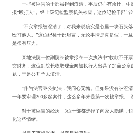
一些被诬告的干部虽得到澄清，事后仍心有余悸。中
报“殴打人”。经上级纪检监察机关核查，这位纪检干部当
“不实举报被澄清了，对我来说确实是心里一块石头落
殴打他人。”这位纪检干部坦言，无论事情是真是假，一旦
是很有压力。
某地法院一位副院长被举报在一次执法中“收款不开
交财务，这位副院长收取现金向被执行人出具了加盖公章
题，于是公开予以澄清。
“作为法官秉公执法，我问心无愧。但如果没有被澄
一年要审理200多起案件，这么多年来是第一次被举报。
对于被诬告的经历，3位干部都选择了向家人隐瞒，
化这些情绪。