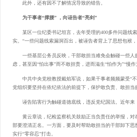
此外，还有因不了解情况导致的错告。
为干事者“撑腰” ，向诬告者“亮剑”
某区一位纪委书记坦言，去年受理的400多件问题线
实。“一些问题线索漏洞百出，被诬告者背上了思想包袱，
一些基层公务员反映，干部敢担当难免会触碰一些人
虑，甚至因“怕出事”而不敢担责，进而滋生“怕作为”“慢作
中共中央党校教授戴焰军说，如果干事者频频蒙受“
党组织要坚持在依纪依法的前提下，保护敢负责、敢担当
诬告陷害行为触碰道德底线，违反党纪国法。近年来
黄云章说，纪检监察机关鼓励正当负责任的举报，对
部要澄清正名。一方面，要及时帮助敢担当的干部卸下思
实行“零容忍”打击。