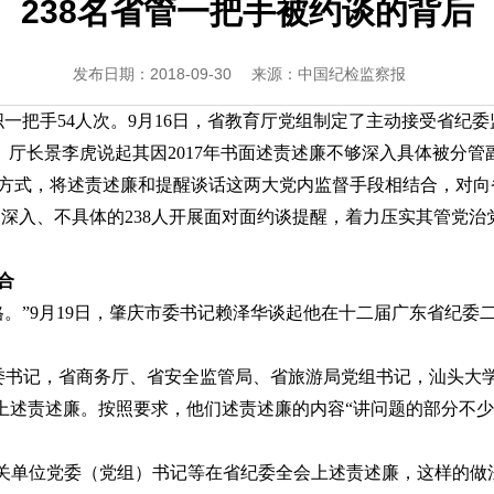
238名省管一把手被约谈的背后
发布日期：2018-09-30
来源：中国纪检监察报
织一把手54人次。9月16日，省教育厅党组制定了主动接受省纪
、厅长景李虎说起其因2017年书面述责述廉不够深入具体被分
方式，将述责述廉和提醒谈话这两大党内监督手段相结合，对向省
深入、不具体的238人开展面对面约谈提醒，着力压实其管党治
合
格。”9月19日，肇庆市委书记赖泽华谈起他在十二届广东省纪委
委书记，省商务厅、省安全监管局、省旅游局党组书记，汕头大
上述责述廉。按照要求，他们述责述廉的内容“讲问题的部分不少
直有关单位党委（党组）书记等在省纪委全会上述责述廉，这样的做