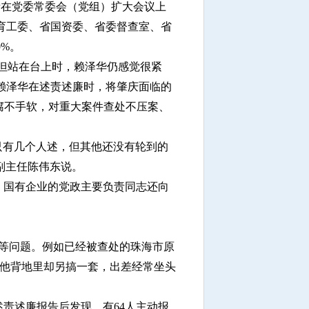
所在党委常委会（党组）扩大会议上
育工委、省国资委、省委督查室、省
%。
但站在台上时，赖泽华仍感觉很紧
赖泽华在述责述廉时，将肇庆面临的
腐不手软，对重大案件查处不压案、
只有几个人述，但其他还没有轮到的
副主任陈伟东说。
、国有企业的党政主要负责同志还向
等问题。例如已经被查处的珠海市原
，他背地里却另搞一套，出差经常坐头
责述廉报告后发现，有64人主动报