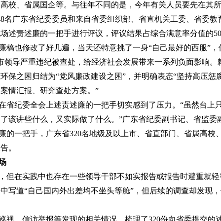
属高校、省属国企等。与往年不同的是，今年有关人员要先在其
48名广东省纪委委员和来自省委组织部、省直机关工委、省委教
场述责述廉的一把手进行评议，评议结果占综合满意率分值的50
廉稿也修改了好几遍，当天还特意挑了一身“自己最好的西服”，
市领导严重违纪被查处，给经济社会发展带来一系列负面影响。
环保之困归结为“党风廉政建设之困”，并明确表态“坚持高压惩
案情汇报、研究查处方案。”
在省纪委全会上述责述廉的一把手切实感到了压力。“虽然台上
了该讲些什么，又实际做了什么。”广东省纪委副书记、省监委
廉的一把手，广东省320名地级及以上市、省直部门、省属高校
报告。
场
，但在实践中也存在一些领导干部不如实报告或报告时避重就轻
中写道“自己国内外出差均不坐头等舱”，但后续的调查却发现
巡视、信访举报等发现的相关情况，梳理了320份向省委提交的述