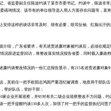
记、省监委副主任陈波约谈了某市市委书记。约谈中，陈波非常
省纪委函询情况、该市有的单位领导选人用人方面存在问题等，直
上安排这样的谈话非常及时、很有必要，咬耳扯袖、红脸出汗的
据介绍，广东省要求，有关述责述廉对象被约谈后，必须在规定
实情况跟进监督回访，将整改落实情况报告省委，同时载入廉政
责述廉约谈整改情况的一份汇总报告显示，有215名述责述廉对
说，其前任一把手欧阳志鸿因严重违纪被调查，地质局干部队伍
点，带好队伍，管好干部；
-10家企业开展巡察，并针对有关二级企业巡察整改不力问题，
级一把手提醒约谈130多人次，加强了对一把手的监督执纪问责