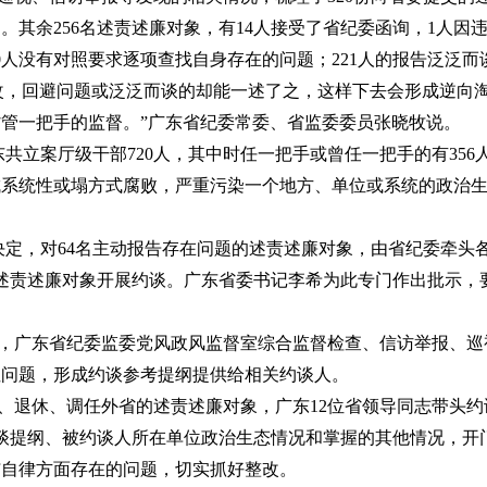
。其余256名述责述廉对象，有14人接受了省纪委函询，1人因
0人没有对照要求逐项查找自身存在的问题；221人的报告泛泛
改，回避问题或泛泛而谈的却能一述了之，这样下去会形成逆向
管一把手的监督。”广东省纪委常委、省监委委员张晓牧说。
共立案厅级干部720人，其中时任一把手或曾任一把手的有356人
系统性或塌方式腐败，严重污染一个地方、单位或系统的政治生
决定，对64名主动报告存在问题的述责述廉对象，由省纪委牵头
名述责述廉对象开展约谈。广东省委书记李希为此专门作出批示，
，广东省纪委监委党风政风监督室综合监督检查、信访举报、巡
性问题，形成约谈参考提纲提供给相关约谈人。
拔、退休、调任外省的述责述廉对象，广东12位省领导同志带头约
约谈提纲、被约谈人所在单位政治生态情况和掌握的其他情况，开
洁自律方面存在的问题，切实抓好整改。