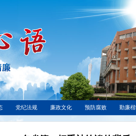
态
党纪法规
廉政文化
预防腐败
勤廉楷