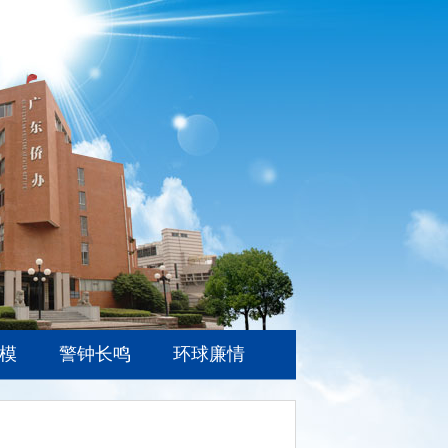
模
警钟长鸣
环球廉情