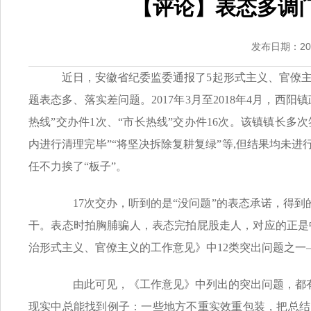
【评论】表态多调
发布日期：2018
近日，安徽省纪委监委通报了5起形式主义、官僚主义
题表态多、落实差问题。2017年3月至2018年4月，
热线”交办件1次、“市长热线”交办件16次。该镇镇长多
内进行清理完毕”“将坚决拆除复耕复绿”等,但结果均未
任不力挨了“板子”。
17次交办，听到的是“没问题”的表态承诺，得到
干。表态时拍胸脯骗人，表态完拍屁股走人，对应的正是
治形式主义、官僚主义的工作意见》中12类突出问题之一
由此可见，《工作意见》中列出的突出问题，都有着
现实中总能找到例子：一些地方不重实效重包装，把总结