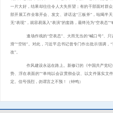
一片大好，结果却往往令人大失所望；有的干部面对群众
部开展工作全靠开会、发文、讲话这“三板斧”，吆喝半
无“表现”，就容易落入“表演”的套路，最终沦为“空表态”“
逢场作戏的“空表态”、大而无当的“喊口号”、只
滑”“空转”。对此，习近平总书记曾专门作出批示强调
改”。
作风建设永远在路上。新修订的《中国共产党纪律处
势、浮在表面的”“单纯以会议贯彻会议、以文件落实文
定。信号强烈，勿谓言之不预！（钟鸣）