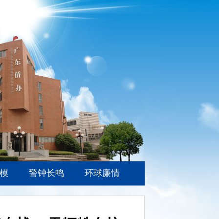
模
警钟长鸣
环球廉情