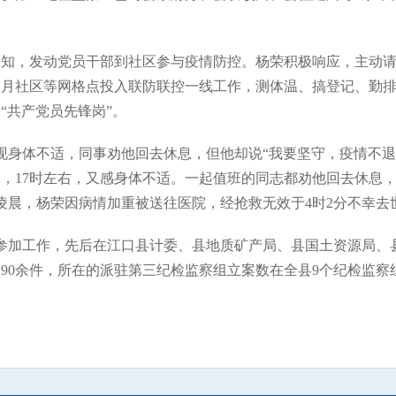
知，发动党员干部到社区参与疫情防控。杨荣积极响应，主动请
在双月社区等网格点投入联防联控一线工作，测体温、搞登记、勤排
“共产党员先锋岗”。
现身体不适，同事劝他回去休息，但他却说“我要坚守，疫情不退
守，17时左右，又感身体不适。一起值班的同志都劝他回去休息
日凌晨，杨荣因病情加重被送往医院，经抢救无效于4时2分不幸去
参加工作，先后在江口县计委、县地质矿产局、县国土资源局、县
90余件，所在的派驻第三纪检监察组立案数在全县9个纪检监察