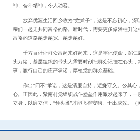
神、奋斗精神，令人动容。
放弃优渥生活回乡收拾“烂摊子”，这是不忘初心，
亲们一起走共同富裕的路。新时代，需要更多像潘柱升这
富裕的道路越走越宽、越走越好。
千方百计让群众富起来好起来，这是牢记使命，蹈仁
头万绪，基层组织的带头人需要时刻把群众记挂在心头，
事，履行自己的庄严承诺，厚植党的群众基础。
作出“四不”承诺，这是清廉自持，避嫌守义。公其心
心。正因此，紫南村党组织战斗堡垒作用激发起来了，一
立身，以廉立信，“领头雁”才能飞得安稳、干出成效。（