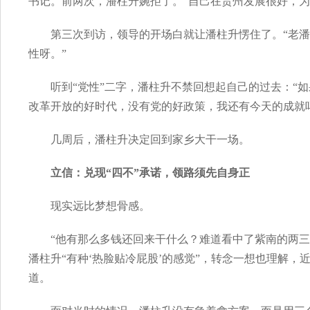
书记。前两次，潘柱升婉拒了。“自己在贵州发展很好，为何
第三次到访，领导的开场白就让潘柱升愣住了。“老
性呀。”
听到“党性”二字，潘柱升不禁回想起自己的过去：“
改革开放的好时代，没有党的好政策，我还有今天的成就
几周后，潘柱升决定回到家乡大干一场。
立信：兑现“四不”承诺，领路须先自身正
现实远比梦想骨感。
“他有那么多钱还回来干什么？难道看中了紫南的两三
潘柱升“有种‘热脸贴冷屁股’的感觉”，转念一想也理解
道。