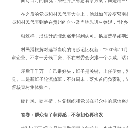
面对当时的情况，潘柱升没有急着拿方案，而是用三
在之后的党员和村民代表大会上，他就如何改变紫南
员和村民代表到他在贵州的企业及当地先进村参观，“让乡
就这样，潘柱升的理念逐步得到认可。换届选举如期
村民潘根辉对选举当晚的情形记忆犹新：“2007年1
家企业、不拿一分钱工资、不在村委会安排一个亲戚。话
矛盾千千万，自己带好头，班子是关键。上任伊始，
见。二是新班子轮流值班，不分周末，落实首问负责制，
督核查村集体账本。
硬作风、硬举措，村党组织和党员在群众中的威信逐
答卷：群众有了获得感，不忘初心再出发