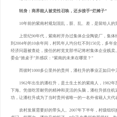
转身：商界能人被党性召唤，还乡接手“烂摊子”
10年前的紫南村规划混乱，脏、乱、差，是留给人的
上世纪90年代，紫南村开办过集体企业陶瓷厂，集体
到2004年的10余年间，村民年人均分红不到150元，
经济问题被查处，接任的村党支部书记将村集体企业贱卖
委会“掀桌子”并感叹：“紫南的未来在哪里？”
而彼时1000多公里外的贵州，潘柱升的事业正如日中
1962年出生的潘柱升，是土生土长的紫南人，198
下海。凭借吃苦耐劳的精神和灵活的头脑，潘柱升抓住机
功，让潘柱升成为了当时贵州省唯一的一名外省籍人大代
农村发展需要好的带头人。2007年下半年，村级组