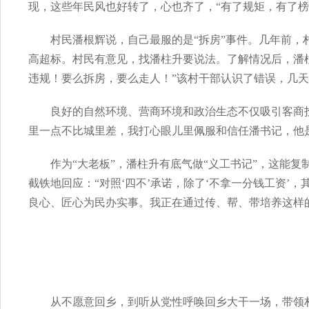
现，这些年民风也好转了，心也齐了，“有了规矩，有了榜
村民潘根辉说，自己最服的是“拆房”事件。几年前，
高超标。村民有意见，找潘柱升要说法。了解情况后，潘
违规！要么拆房，要么走人！”该村干部认识了错误，几
良好的自然环境、营商环境和政治生态不仅吸引客商
里一点不比城里差，我打心眼儿里佩服和信任潘书记，他
作为“大老板”，潘柱升有底气做“义工书记”，这能复
截铁地回应：“对照‘四不’承诺，除了‘不拿一分钱工资’
良心、匠心为民办实事。我正在通过传、帮、带培养这样
从不愿意回乡，到听从党性呼唤回乡大干一场，带领