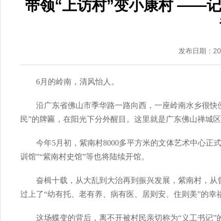
带领“上访村”变小康村 —
发布日期：2018
6月的岭南，清风怡人。
沿广东省佛山市季华路一路向西，一座岭南水乡很快
民”的牌匾，在阳光下分外醒目。这里就是广东佛山禅城
今年5月初，紫南村8000多平方米的文体艺术中心
训馆”“紫南村史馆”等也将陆续开馆。
奋楫十载，从大乱到大治再到振兴发展，紫南村，从曾经
过上了“幼有托、老有养、病有医、居则安、住则美”的幸
这场蝶变的背后，离不开被村民亲切称为“义工书记”