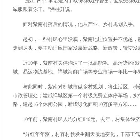
“提出‘四不’承诺是为了取得群众的信任，也接受群众
诚服跟着你干。”潘柱升说。
面对紫南村落后的情况，他从产业、乡村规划入手。
起初，一些村民心里没底，紫南地理位置并不优越，
走到尽头，要主动适应国家发展新战略、新政策，转变发
近10年，紫南村关停淘汰了一批高能耗、高污染的
城、易运物流基地、禅城海鲜广场等专业市场一年比一年
与此同时，紫南对标城市做乡村规划，将生活区、种
市政管理处；建成禅城区第一个村级免费立体停车场，实
路，建起16个休闲公园，新增绿化面积10万多平方米……
10年前，紫南村民人均分红846元。去年，村集体
“分红年年涨，村容村貌发生翻天覆地变化，干部正气、