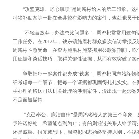
“攻坚克难、尽心履职”是周鸿彬给人的第二印象。
种猪补贴案等一批在全县较有影响力的案件，查处党员干部
“不轻言放弃，办法总比问题多”，周鸿彬常常用这
工作任务。在2012年，钱东镇施厝村群众多次信访举报
周鸿彬临急受命，在查办施厝村施某挪用公款案期间，吃
用证据和谈话技巧，取得关键性证据，从而有效突破了案
争取把每一起案件都办成“铁案”，周鸿彬同志始终
细考虑每一个细节，把每一个证据都巩固得扎扎实实。在
手办理的移送司法机关处理的涉刑案件，没出现一起涉案
不足而被撤销。
“克己奉公、廉洁自律”是周鸿彬给人的第三个印象
予许诺好处，希望能点到为止；有的则通过关系人给予请
还是威胁、报复或恐吓，周鸿彬同志始终坚持原则，不循