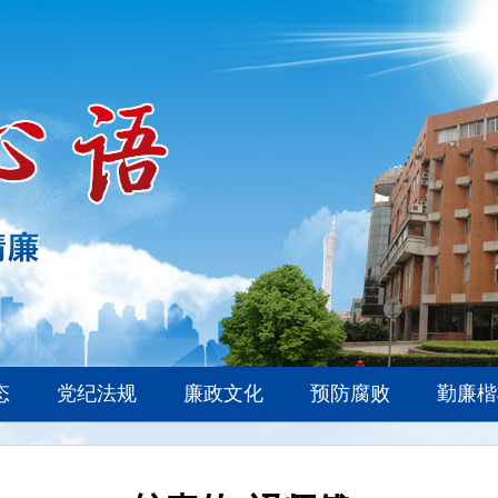
态
党纪法规
廉政文化
预防腐败
勤廉楷