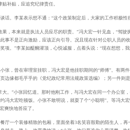
津贴补贴，应追究纪律责任。
谈话。李某表示想不通：“这个政策制定后，大家的工作积极性
效果，本来就是执法人员应尽的职责。”冯大宏一针见血，“驾驶
。此事不是正向激励，应该正向引导。况且现在针对公职人员的
奖项。”李某如醍醐灌顶，心悦诚服，点着头说：“现在想想，
小张，曾在审理室挂职，冯大宏是他挂职期间的“师傅”。有两
页边缘都毛乎乎的《党纪政纪常用法规政策选编》；另一件则是
常大。”小张回忆道。那时他刚工作，与冯大宏在同一个办公室
约冯大宏吃顿饭。小张不敢明说，就耍了个“小聪明”。等冯大
大宏爽快地答应了。
餐厅一个装修精致的包厢，里面坐着3名笑容殷勤的陌生人，再