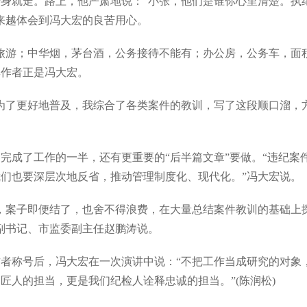
身就走。路上，他严肃地说：“小张，他们是谁你心里清楚。执
来越体会到冯大宏的良苦用心。
旅游；中华烟，茅台酒，公务接待不能有；办公房，公务车，面
其作者正是冯大宏。
为了更好地普及，我综合了各类案件的教训，写了这段顺口溜，
完成了工作的一半，还有更重要的“后半篇文章”要做。“违纪案
们也要深层次地反省，推动管理制度化、现代化。”冯大宏说。
，案子即便结了，也舍不得浪费，在大量总结案件教训的基础上
副书记、市监委副主任赵鹏涛说。
者称号后，冯大宏在一次演讲中说：“不把工作当成研究的对象
匠人的担当，更是我们纪检人诠释忠诚的担当。”(陈润松)