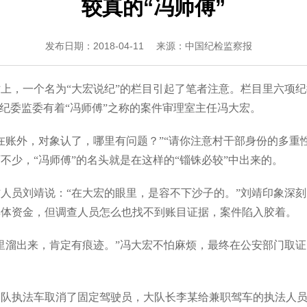
较真的“冯师傅”
发布日期：2018-04-11
来源：中国纪检监察报
上，一个名为“大宏说纪”的栏目引起了笔者注意。栏目里六项
市纪委监委有着“冯师傅”之称的案件审理室主任冯大宏。
在账外，对象认了，哪里有问题？”“请你注意村干部身份的多重
不少，“冯师傅”的名头就是在这样的“锱铢必较”中出来的。
人员刘靖说：“在大宏的眼里，是容不下沙子的。”刘靖印象深
集体资金，但调查人员怎么也找不到账目证据，案件陷入胶着。
里溜出来，肯定有痕迹。”冯大宏不怕麻烦，最终在公安部门取
队执法车取消了固定驾驶员，大队长李某给兼职驾车的执法人员