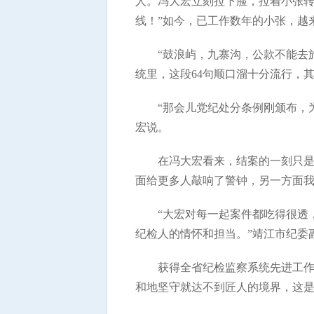
人。冯大宏立刻拉下脸，拉着小张转
线！”如今，已工作数年的小张，越
“鼓浪屿，九寨沟，公款不能去
统里，这段64句顺口溜十分流行，
“那会儿党纪处分条例刚颁布，
宏说。
在冯大宏看来，结案的一刻只是
面给更多人敲响了警钟，另一方面我
“大宏对每一起案件都吃得很透
纪检人的情怀和担当。”靖江市纪委
获得全省纪检监察系统先进工作
和地坚守就达不到匠人的境界，这是