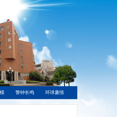
模
警钟长鸣
环球廉情